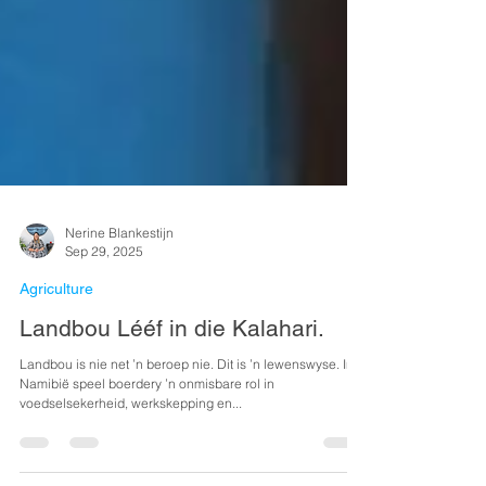
Nerine Blankestijn
Sep 29, 2025
Agriculture
Landbou Lééf in die Kalahari.
Landbou is nie net ’n beroep nie. Dit is ’n lewenswyse. In
Namibië speel boerdery ’n onmisbare rol in
voedselsekerheid, werkskepping en...